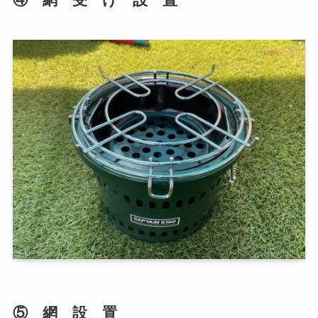
⑤ 網 設 置