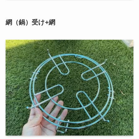
網（鍋）受け+網