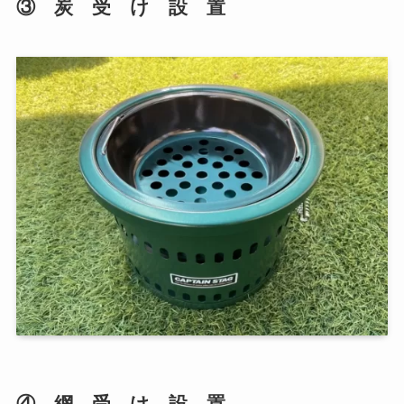
③ 炭 受 け 設 置
④ 網 受 け 設 置