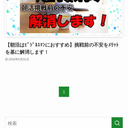
【朝活はﾋﾞｼﾞﾈｽﾏﾝにおすすめ】挑戦前の不安をﾒﾘｯﾄ
を基に解消します！
2020年5月31日
1