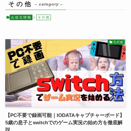
そ の 他
– category –
お 役 立 情 報
そ の 他
そ の 他
【PC不要で録画可能｜IODATAキャプチャーボード】
5歳の息子とswitchでのゲーム実況の始め方を徹底解
説