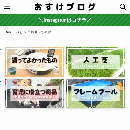
＼Instagramはコチラ／
ホーム
お 役 立 情 報
そ の 他