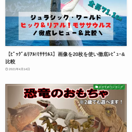
【ﾋﾞｯｸﾞ&ﾘｱﾙ!ﾓｻｻｳﾙｽ】画像を20枚を使い徹底ﾚﾋﾞｭｰ&
比較
2021年4月14日
おすすめランキング