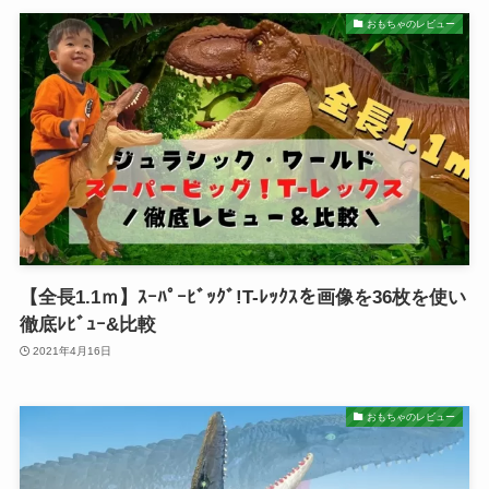
おもちゃのレビュー
【全長1.1ｍ】ｽｰﾊﾟｰﾋﾞｯｸﾞ!T-ﾚｯｸｽを画像を36枚を使い
徹底ﾚﾋﾞｭｰ&比較
2021年4月16日
おもちゃのレビュー