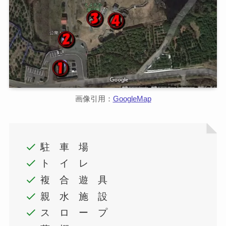
画像引用：
GoogleMap
駐 車 場
ト イ レ
複 合 遊 具
親 水 施 設
ス ロ ー プ