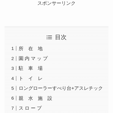
スポンサーリンク
目次
所 在 地
園 内 マ ッ プ
駐 車 場
ト イ レ
ロングローラーすべり台+アスレチック
親 水 施 設
ス ロ ー プ