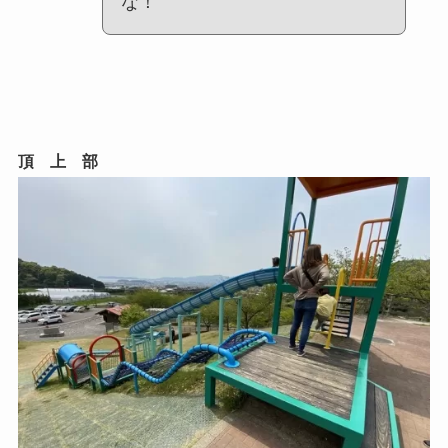
な！
頂 上 部