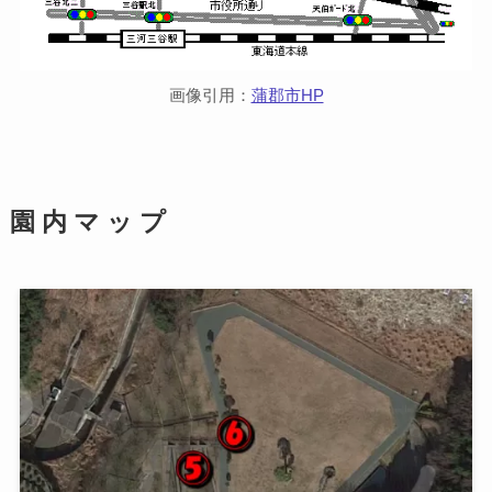
画像引用：
蒲郡市HP
園 内 マ ッ プ