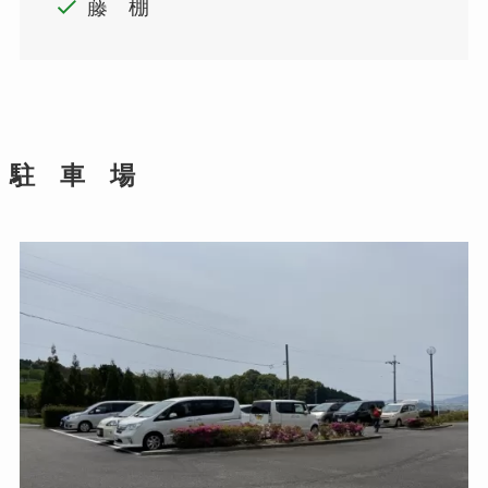
藤 棚
駐 車 場