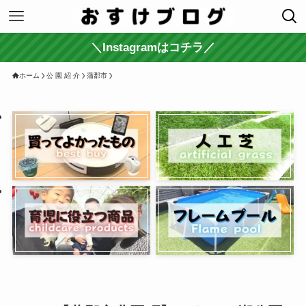
＼Instagramはコチラ／
ホーム
公 園 紹 介
蒲郡市