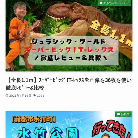
おもちゃのレビュー
【全長1.1ｍ】ｽｰﾊﾟｰﾋﾞｯｸﾞ!T-ﾚｯｸｽを画像を36枚を使い
徹底ﾚﾋﾞｭｰ&比較
2021年4月16日
1951
蒲郡市