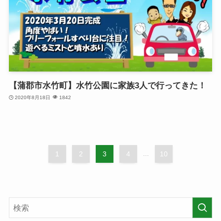
【蒲郡市水竹町】水竹公園に家族3人で行ってきた！
2020年8月18日
1842
1
2
3
4
...
10